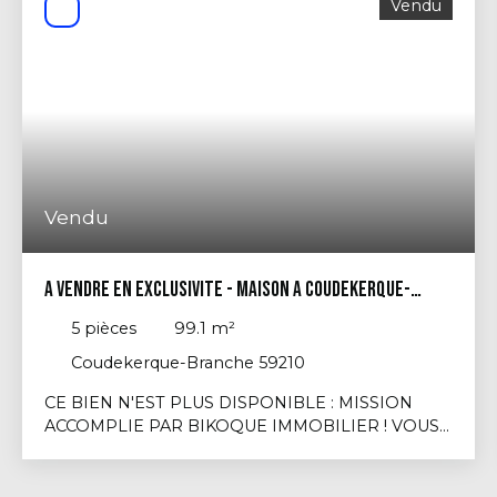
Vendu
€ net vendeur + honoraires), contactez-nous sans
tarder au 06. 72. 52. 33. 84 !
Vendu
A VENDRE EN EXCLUSIVITE - MAISON A COUDEKERQUE-
BRANCHE (59210) :
5
pièces
99.1
m²
Coudekerque-Branche 59210
CE BIEN N'EST PLUS DISPONIBLE : MISSION
ACCOMPLIE PAR BIKOQUE IMMOBILIER ! VOUS
AVEZ UN PROJET IMMOBILIER ? NOUS VOUS
OFFRONS L'ESTIMATION ! CONTACTEZ-NOUS :
0611494352 / 0672523384 Bikoque. fr Constance &