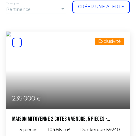
Trier par
CRÉER UNE ALERTE
Pertinence
Exclusivité
235 000
€
Maison mitoyenne 2 côtés à vendre, 5 pièces -
Dunkerque 59240
5
pièces
104.68
m²
Dunkerque 59240