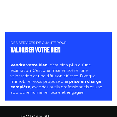
DES SERVICES DE QUALITÉ POUR
valoriser votre bien
Vendre votre bien,
c’est bien plus qu’une
estimation. C’est une mise en scène, une
valorisation et une diffusion efficace. Bikoque
Immobilier vous propose une
prise en charge
complète
, avec des outils professionnels et une
approche humaine, locale et engagée.
PHOTOS HDR