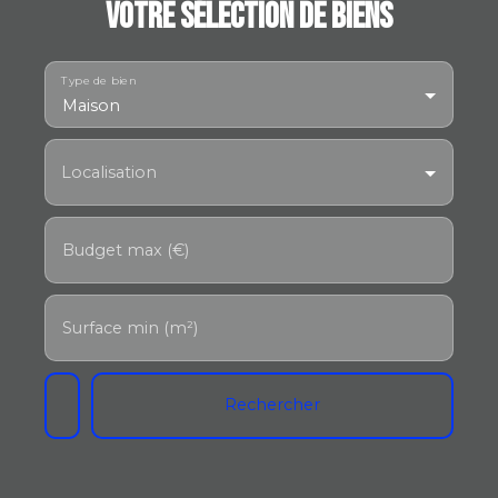
Votre sélection de biens
Type de bien
Maison
Localisation
Budget max (€)
Surface min (m²)
Rechercher