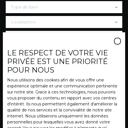
Type de bien
Localisation
Budget max (€)
LE RESPECT DE VOTRE VIE
Surface min (m²)
PRIVÉE EST UNE PRIORITÉ
J'accepte le traitement de mes données
POUR NOUS
personnelles conformément au RGPD. Si vous ne
souhaitez pas faire l'objet de prospection
Nous utilisons des cookies afin de vous offrir une
commerciale par voie téléphonique, vous pouvez
expérience optimale et une communication pertinente
vous inscrire gratuitement sur la liste d'opposition
sur notre site. Grace à ces technologies, nous pouvons
au démarchage téléphonique, prévu par l'article
vous proposer du contenu en rapport avec vos centres
L223-1 du code de la consommation, sur le site
d'intérêt. Ils nous permettent également d'améliorer la
Internet www.bloctel.gouv.fr ou par courrier
qualité de nos services et la convivialité de notre site
adressé à :
internet. Nous utiliserons uniquement les données
personnelles pour lesquelles vous avez donné votre
Société Worldline, Service Bloctel, CS 61311, 41013