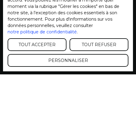
accord. Vous pouvez les modifier à n'importe quel
BLOIS CEDEX.
moment via la rubrique ″Gérer les cookies″ en bas de
notre site, à l'exception des cookies essentiels à son
Pour en savoir plus sur le traitement de vos
fonctionnement. Pour plus d'informations sur vos
données personnelles, veuillez consulter notre
données personnelles, veuillez consulter
politique de confidentialité
.
notre politique de confidentialité
.
TOUT ACCEPTER
TOUT REFUSER
Recevoir des annonces
PERSONNALISER